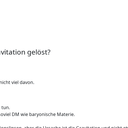
itation gelöst?
nicht viel davon.
 tun.
soviel DM wie baryonische Materie.
onslinsen, aber die Ursache ist die Gravitation und nicht 