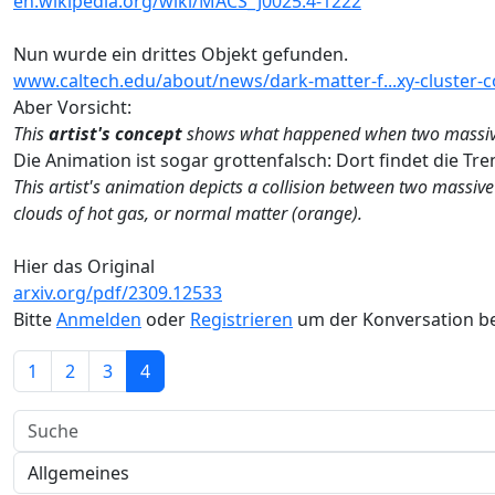
en.wikipedia.org/wiki/MACS_J0025.4-1222
Nun wurde ein drittes Objekt gefunden.
www.caltech.edu/about/news/dark-matter-f...xy-cluster-co
Aber Vorsicht:
This
artist's concept
shows what happened when two massive cl
Die Animation ist sogar grottenfalsch: Dort findet die Tre
This artist's animation depicts a collision between two massive 
clouds of hot gas, or normal matter (orange).
Hier das Original
arxiv.org/pdf/2309.12533
Bitte
Anmelden
oder
Registrieren
um der Konversation be
1
2
3
4