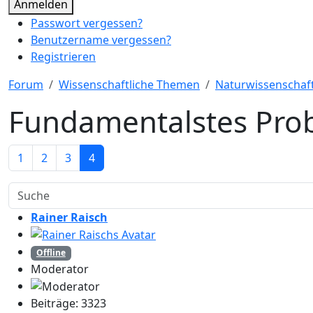
Anmelden
Passwort vergessen?
Benutzername vergessen?
Registrieren
Forum
Wissenschaftliche Themen
Naturwissenschaf
Fundamentalstes Prob
1
2
3
4
Rainer Raisch
Offline
Moderator
Beiträge: 3323