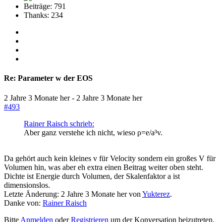
Beiträge: 791
Thanks: 234
Re:
Parameter w der EOS
2 Jahre 3 Monate her
-
2 Jahre 3 Monate her
#493
Rainer Raisch schrieb:
Aber ganz verstehe ich nicht, wieso ρ=e/a³v.
Da gehört auch kein kleines v für Velocity sondern ein großes V für
Volumen hin, was aber eh extra einen Beitrag weiter oben steht.
Dichte ist Energie durch Volumen, der Skalenfaktor a ist
dimensionslos.
Letzte Änderung: 2 Jahre 3 Monate her von
Yukterez
.
Danke von:
Rainer Raisch
Bitte
Anmelden
oder
Registrieren
um der Konversation beizutreten.