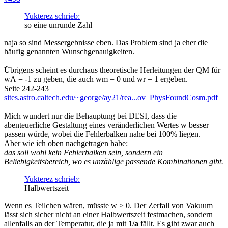
Yukterez schrieb:
so eine unrunde Zahl
naja so sind Messergebnisse eben. Das Problem sind ja eher die
häufig genannten Wunschgenauigkeiten.
Übrigens scheint es durchaus theoretische Herleitungen der QM für
wΛ = -1 zu geben, die auch wm = 0 und wr = 1 ergeben.
Seite 242-243
sites.astro.caltech.edu/~george/ay21/rea...ov_PhysFoundCosm.pdf
Mich wundert nur die Behauptung bei DESI, dass die
abenteuerliche Gestaltung eines veränderlichen Wertes w besser
passen würde, wobei die Fehlerbalken nahe bei 100% liegen.
Aber wie ich oben nachgetragen habe:
das soll wohl kein Fehlerbalken sein, sondern ein
Beliebigkeitsbereich, wo es unzählige passende Kombinationen gibt.
Yukterez schrieb:
Halbwertszeit
Wenn es Teilchen wären, müsste w ≥ 0. Der Zerfall von Vakuum
lässt sich sicher nicht an einer Halbwertszeit festmachen, sondern
allenfalls an der Temperatur, die ja mit
1/a
fällt. Es gibt zwar auch