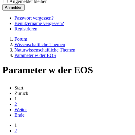
Angemeldet bleiben
Anmelden
Passwort vergessen?
Benutzername vergessen?
Registrieren
Forum
Wissenschaftliche Themen
Naturwissenschaftliche Themen
Parameter w der EOS
Parameter w der EOS
Start
Zurück
1
2
Weiter
Ende
1
2