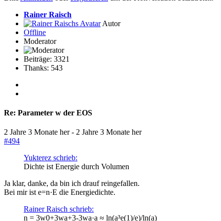
Rainer Raisch
Autor
Offline
Moderator
Beiträge: 3321
Thanks: 543
Re:
Parameter w der EOS
2 Jahre 3 Monate her
-
2 Jahre 3 Monate her
#494
Yukterez schrieb:
Dichte ist Energie durch Volumen
Ja klar, danke, da bin ich drauf reingefallen.
Bei mir ist e=n·E die Energiedichte.
Rainer Raisch schrieb:
n = 3w0+3wa+3-3wa·a ≈ ln(a³e(1)/e)/ln(a)