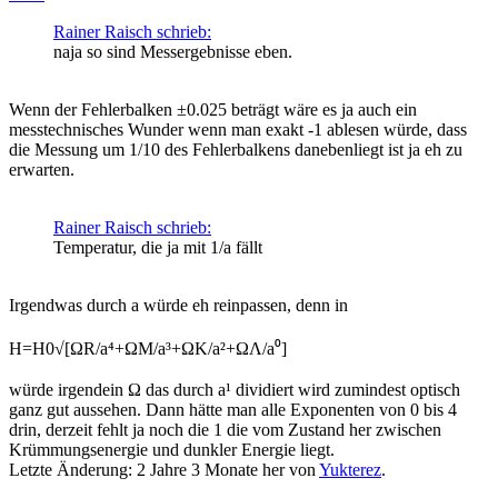
Rainer Raisch schrieb:
naja so sind Messergebnisse eben.
Wenn der Fehlerbalken ±0.025 beträgt wäre es ja auch ein
messtechnisches Wunder wenn man exakt -1 ablesen würde, dass
die Messung um 1/10 des Fehlerbalkens danebenliegt ist ja eh zu
erwarten.
Rainer Raisch schrieb:
Temperatur, die ja mit 1/a fällt
Irgendwas durch a würde eh reinpassen, denn in
H=H0√[ΩR/a⁴+ΩM/a³+ΩK/a²+ΩΛ/a⁰]
würde irgendein Ω das durch a¹ dividiert wird zumindest optisch
ganz gut aussehen. Dann hätte man alle Exponenten von 0 bis 4
drin, derzeit fehlt ja noch die 1 die vom Zustand her zwischen
Krümmungsenergie und dunkler Energie liegt.
Letzte Änderung: 2 Jahre 3 Monate her von
Yukterez
.