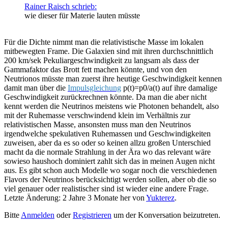
Rainer Raisch schrieb:
wie dieser für Materie lauten müsste
Für die Dichte nimmt man die relativistische Masse im lokalen
mitbewegten Frame. Die Galaxien sind mit ihren durchschnittlich
200 km/sek Pekuliargeschwindigkeit zu langsam als dass der
Gammafaktor das Brott fett machen könnte, und von den
Neutrionos müsste man zuerst ihre heutige Geschwindigkeit kennen
damit man über die
Impulsgleichung
p(t)=p0/a(t) auf ihre damalige
Geschwindigkeit zurückrechnen könnte. Da man die aber nicht
kennt werden die Neutrinos meistens wie Photonen behandelt, also
mit der Ruhemasse verschwindend klein im Verhältnis zur
relativistischen Masse, ansonsten muss man den Neutrinos
irgendwelche spekulativen Ruhemassen und Geschwindigkeiten
zuweisen, aber da es so oder so keinen allzu großen Unterschied
macht da die normale Strahlung in der Ära wo das relevant wäre
sowieso haushoch dominiert zahlt sich das in meinen Augen nicht
aus. Es gibt schon auch Modelle wo sogar noch die verschiedenen
Flavors der Neutrinos berücksichtigt werden sollen, aber ob die so
viel genauer oder realistischer sind ist wieder eine andere Frage.
Letzte Änderung: 2 Jahre 3 Monate her von
Yukterez
.
Bitte
Anmelden
oder
Registrieren
um der Konversation beizutreten.