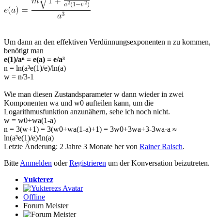
Um dann an den effektiven Verdünnungsexponenten n zu kommen,
benötigt man
e(1)/aⁿ = e(a) = e/a³
n = ln(a³e(1)/e)/ln(a)
w = n/3-1
Wie man diesen Zustandsparameter w dann wieder in zwei
Komponenten wa und w0 aufteilen kann, um die
Logarithmusfunktion anzunähern, sehe ich noch nicht.
w = w0+wa(1-a)
n = 3(w+1) = 3(w0+wa(1-a)+1) = 3w0+3wa+3-3wa·a ≈
ln(a³e(1)/e)/ln(a)
Letzte Änderung: 2 Jahre 3 Monate her von
Rainer Raisch
.
Bitte
Anmelden
oder
Registrieren
um der Konversation beizutreten.
Yukterez
Offline
Forum Meister