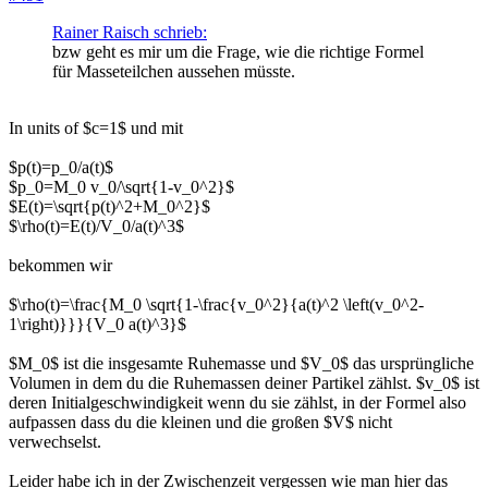
Rainer Raisch schrieb:
bzw geht es mir um die Frage, wie die richtige Formel
für Masseteilchen aussehen müsste.
In units of $c=1$ und mit
$p(t)=p_0/a(t)$
$p_0=M_0 v_0/\sqrt{1-v_0^2}$
$E(t)=\sqrt{p(t)^2+M_0^2}$
$\rho(t)=E(t)/V_0/a(t)^3$
bekommen wir
$\rho(t)=\frac{M_0 \sqrt{1-\frac{v_0^2}{a(t)^2 \left(v_0^2-
1\right)}}}{V_0 a(t)^3}$
$M_0$ ist die insgesamte Ruhemasse und $V_0$ das ursprüngliche
Volumen in dem du die Ruhemassen deiner Partikel zählst. $v_0$ ist
deren Initialgeschwindigkeit wenn du sie zählst, in der Formel also
aufpassen dass du die kleinen und die großen $V$ nicht
verwechselst.
Leider habe ich in der Zwischenzeit vergessen wie man hier das