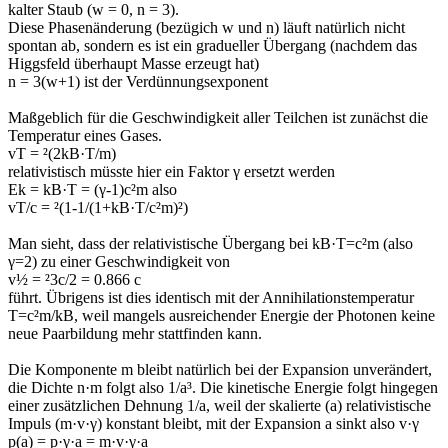
kalter Staub (w = 0, n = 3).
Diese Phasenänderung (bezügich w und n) läuft natürlich nicht
spontan ab, sondern es ist ein gradueller Übergang (nachdem das
Higgsfeld überhaupt Masse erzeugt hat)
n = 3(w+1) ist der Verdünnungsexponent
Maßgeblich für die Geschwindigkeit aller Teilchen ist zunächst die
Temperatur eines Gases.
vT = ²(2kB·T/m)
relativistisch müsste hier ein Faktor γ ersetzt werden
Ek = kB·T = (γ-1)c²m also
vT/c = ²(1-1/(1+kB·T/c²m)²)
Man sieht, dass der relativistische Übergang bei kB·T=c²m (also
γ=2) zu einer Geschwindigkeit von
v½ = ²3c/2 = 0.866 c
führt. Übrigens ist dies identisch mit der Annihilationstemperatur
T=c²m/kB, weil mangels ausreichender Energie der Photonen keine
neue Paarbildung mehr stattfinden kann.
Die Komponente m bleibt natürlich bei der Expansion unverändert,
die Dichte n·m folgt also 1/a³. Die kinetische Energie folgt hingegen
einer zusätzlichen Dehnung 1/a, weil der skalierte (a) relativistische
Impuls (m·v·γ) konstant bleibt, mit der Expansion a sinkt also v·γ
p(a) = p·γ·a = m·v·γ·a