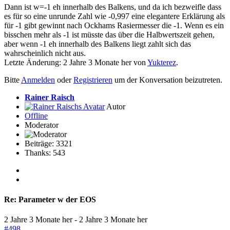
Dann ist w=-1 eh innerhalb des Balkens, und da ich bezweifle dass
es für so eine unrunde Zahl wie -0,997 eine elegantere Erklärung als
für -1 gibt gewinnt nach Ockhams Rasiermesser die -1. Wenn es ein
bisschen mehr als -1 ist müsste das über die Halbwertszeit gehen,
aber wenn -1 eh innerhalb des Balkens liegt zahlt sich das
wahrscheinlich nicht aus.
Letzte Änderung: 2 Jahre 3 Monate her von
Yukterez
.
Bitte
Anmelden
oder
Registrieren
um der Konversation beizutreten.
Rainer Raisch
Autor
Offline
Moderator
Beiträge: 3321
Thanks: 543
Re:
Parameter w der EOS
2 Jahre 3 Monate her
-
2 Jahre 3 Monate her
#498