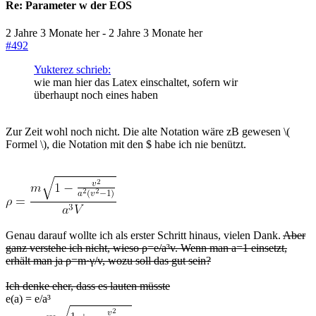
Re:
Parameter w der EOS
2 Jahre 3 Monate her
-
2 Jahre 3 Monate her
#492
Yukterez schrieb:
wie man hier das Latex einschaltet, sofern wir
überhaupt noch eines haben
Zur Zeit wohl noch nicht. Die alte Notation wäre zB gewesen \(
Formel \), die Notation mit den $ habe ich nie benützt.
Genau darauf wollte ich als erster Schritt hinaus, vielen Dank.
Aber
ganz verstehe ich nicht, wieso ρ=e/a³v. Wenn man a=1 einsetzt,
erhält man ja ρ=m·γ/v, wozu soll das gut sein?
Ich denke eher, dass es lauten müsste
e(a) = e/a³