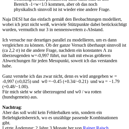
Bereich -1<w<1/3 kommen, aber ob das noch
physikalisch sinnvoll ist ist wieder eine andere Frage.
Naja DESI hat das einfach gemäß den Beobachtungen modelliert,
wobei ich jetzt nicht weiß, wieviele Stützpunkte dabei berücksichtigt
wurden, vermutlich nur 3 in nennenswertem z-Abstand.
Ich versuche nur derartiges parallel zu modellieren, um es dann
vergleichen zu können. Ob der ganze Versuch überhaupt sinnvoll ist
(ca 2,2 σ) ist die andere Frage, nachdem ein konstantes Λ zu
überzeugenden w=-0,997 führt, nur halt mit etwas größeren
Abweichungen für jeden Messpunkt, soweit ich das verstanden
habe.
Ganz verstehe ich das zwar nicht, denn es wird angegeben w =
-0,997 (±0,025) und w0 =−0.45 (+0.34/−0.21) und wa = −1.79
(+0.48/−1.00).
Für mich sieht w sehr überzeugend und w0 / wa rotten
(hundsgemein) aus.
Nachtrag
:
Aber das soll wohl kein Fehlerbalken sein, sondern ein
Beliebigkeitsbereich, wo es unzählige passende Kombinationen
gibt.
Letzte Änderung: 2 Jahre 3 Monate her von
Rainer Raisch
.