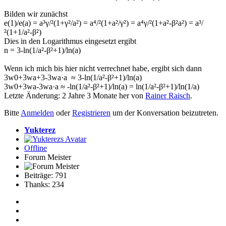
Bilden wir zunächst
e(1)/e(a) = a³γ/²(1+γ²/a²) = a⁴/²(1+a²/γ²) = a⁴γ/²(1+a²-β²a²) = a³/
²(1+1/a²-β²)
Dies in den Logarithmus eingesetzt ergibt
n = 3-ln(1/a²-β²+1)/ln(a)
Wenn ich mich bis hier nicht verrechnet habe, ergibt sich dann
3w0+3wa+3-3wa·a ≈ 3-ln(1/a²-β²+1)/ln(a)
3w0+3wa-3wa·a ≈ -ln(1/a²-β²+1)/ln(a) = ln(1/a²-β²+1)/ln(1/a)
Letzte Änderung: 2 Jahre 3 Monate her von
Rainer Raisch
.
Bitte
Anmelden
oder
Registrieren
um der Konversation beizutreten.
Yukterez
Offline
Forum Meister
Beiträge: 791
Thanks: 234