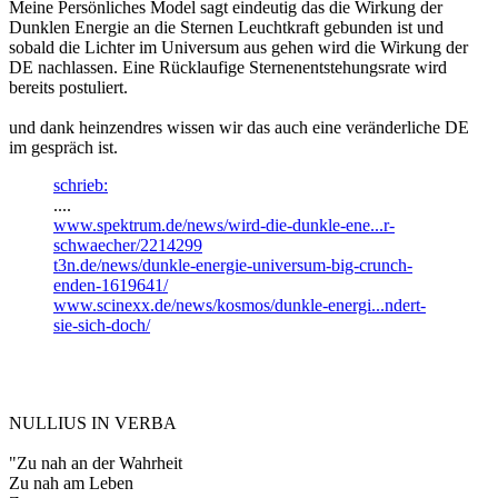
Meine Persönliches Model sagt eindeutig das die Wirkung der
Dunklen Energie an die Sternen Leuchtkraft gebunden ist und
sobald die Lichter im Universum aus gehen wird die Wirkung der
DE nachlassen. Eine Rücklaufige Sternenentstehungsrate wird
bereits postuliert.
und dank heinzendres wissen wir das auch eine veränderliche DE
im gespräch ist.
schrieb:
....
www.spektrum.de/news/wird-die-dunkle-ene...r-
schwaecher/2214299
t3n.de/news/dunkle-energie-universum-big-crunch-
enden-1619641/
www.scinexx.de/news/kosmos/dunkle-energi...ndert-
sie-sich-doch/
NULLIUS IN VERBA
"Zu nah an der Wahrheit
Zu nah am Leben