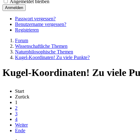
Angemeldet bleiben
Anmelden
Passwort vergessen?
Benutzername vergessen?
Registrieren
Forum
Wissenschaftliche Themen
Naturphilosophische Themen
Kugel-Koordinaten! Zu viele Punkte?
Kugel-Koordinaten! Zu viele P
Start
Zurück
1
2
3
4
Weiter
Ende