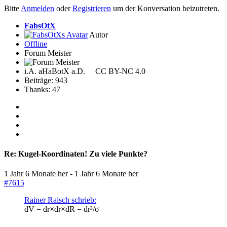
Bitte
Anmelden
oder
Registrieren
um der Konversation beizutreten.
FabsOtX
Autor
Offline
Forum Meister
i.A. aHaBotX a.D. CC BY-NC 4.0
Beiträge: 943
Thanks: 47
Re:
Kugel-Koordinaten! Zu viele Punkte?
1 Jahr 6 Monate her
-
1 Jahr 6 Monate her
#7615
Rainer Raisch schrieb:
dV = dr×dr×dR = dr³/σ