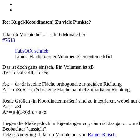
Re:
Kugel-Koordinaten! Zu viele Punkte?
1 Jahr 6 Monate her
-
1 Jahr 6 Monate her
#7613
FabsOtX schrieb:
Linie-, Flächen- oder Volumen-Elementen erklärt.
Das ist doch ganz einfach. Ein Volumen ist zB
dV = dr×dr×dR = dr³/σ
Aω = dr×dr ist eine Fläche orthogonal zur radialen Richtung.
Ar = dr×dR = dr²/σ ist eine Fläche parallel zur radialen Richtung.
Reale Größen (in Koordinatenmaßen) sind zu integrieren, wobei nur 
Aω = a×b
Ar = a·∫(1/σ)d.z > a×z
Liegen die Maße jedoch in Eigenlängen vor, dann ist das ganz nor
Beobachter "aussieht".
Letzte Änderung: 1 Jahr 6 Monate her von
Rainer Raisch
.