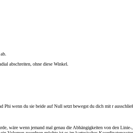
 ab.
ial abschreiten, ohne diese Winkel.
i wenn du sie beide auf Null setzt bewegst du dich mit r ausschließli
 würde, wäre wenn jemand mal genau die Abhängigkeiten von den Linie-
ein Volumen zuordnen möchte ist es im kartesisches Koordinatensystem