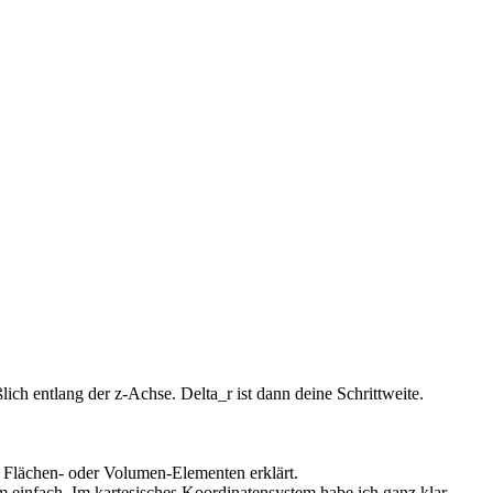
ch entlang der z-Achse. Delta_r ist dann deine Schrittweite.
, Flächen- oder Volumen-Elementen erklärt.
 einfach. Im kartesisches Koordinatensystem habe ich ganz klar