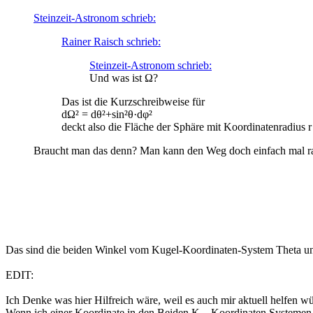
Steinzeit-Astronom schrieb:
Rainer Raisch schrieb:
Steinzeit-Astronom schrieb:
Und was ist Ω?
Das ist die Kurzschreibweise für
dΩ² = dθ²+sin²θ·dφ²
deckt also die Fläche der Sphäre mit Koordinatenradius r
Braucht man das denn? Man kann den Weg doch einfach mal rad
Das sind die beiden Winkel vom Kugel-Koordinaten-System Theta und Ph
EDIT:
Ich Denke was hier Hilfreich wäre, weil es auch mir aktuell helfen
Wenn ich einer Koordinate in den Beiden K... Koordinaten Systemen 