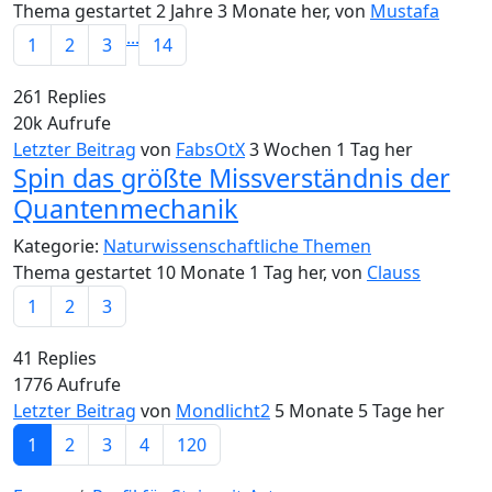
Thema gestartet 2 Jahre 3 Monate her, von
Mustafa
...
1
2
3
14
261
Replies
20k
Aufrufe
Letzter Beitrag
von
FabsOtX
3 Wochen 1 Tag her
Spin das größte Missverständnis der
Quantenmechanik
Kategorie:
Naturwissenschaftliche Themen
Thema gestartet 10 Monate 1 Tag her, von
Clauss
1
2
3
41
Replies
1776
Aufrufe
Letzter Beitrag
von
Mondlicht2
5 Monate 5 Tage her
1
2
3
4
120