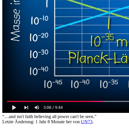
“…and isn't faith believing all power can't be seen.”
Letzte Änderung: 1 Jahr 8 Monate her von
UN73
.