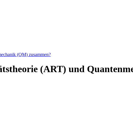
enmechanik (QM) zusammen?
itätstheorie (ART) und Quante