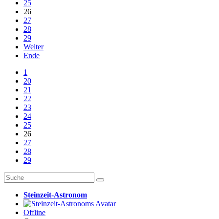
25
26
27
28
29
Weiter
Ende
1
20
21
22
23
24
25
26
27
28
29
Steinzeit-Astronom
Offline