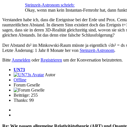
Steinzeit-Astronom schrieb:
Okay, wenn man kein Instantan-Fernrohr hat, dann funkti
Verstanden habe ich, dass die Ereignisse bei der Erde und Prox. Centau
raumzeitlichen Abstand. In diesem Sinn existiert doch das Ereignis t
sagen, dass sie in deren 3D-Realität gleichzeitig sind, wovon sie si
gleichen Abstands. Ist das denn eine falsche Schlussfolgerung?
Der Abstand ds² im Minkowski-Raum müsste ja eigentlich √ds² = ds sei
Letzte Änderung: 1 Jahr 8 Monate her von
Steinzeit-Astronom
.
Bitte
Anmelden
oder
Registrieren
um der Konversation beizutreten.
UN73
Autor
Offline
Forum Geselle
Beiträge: 255
Thanks: 99
Re:
Wie passen allgemeine Relativitätstheorie (ART) und Qua