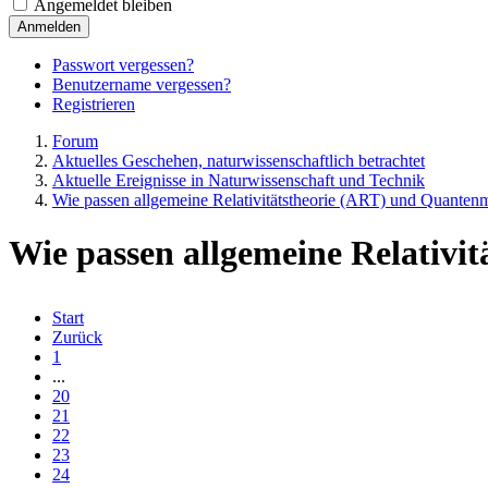
Angemeldet bleiben
Anmelden
Passwort vergessen?
Benutzername vergessen?
Registrieren
Forum
Aktuelles Geschehen, naturwissenschaftlich betrachtet
Aktuelle Ereignisse in Naturwissenschaft und Technik
Wie passen allgemeine Relativitätstheorie (ART) und Quant
Wie passen allgemeine Relativ
Start
Zurück
1
...
20
21
22
23
24