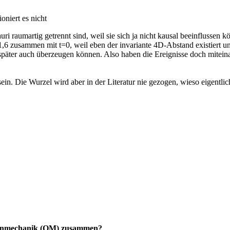
oniert es nicht
ri raumartig getrennt sind, weil sie sich ja nicht kausal beeinflussen 
=1,6 zusammen mit t=0, weil eben der invariante 4D-Abstand existiert u
ch später auch überzeugen können. Also haben die Ereignisse doch mitei
n. Die Wurzel wird aber in der Literatur nie gezogen, wieso eigentlic
ntenmechanik (QM) zusammen?