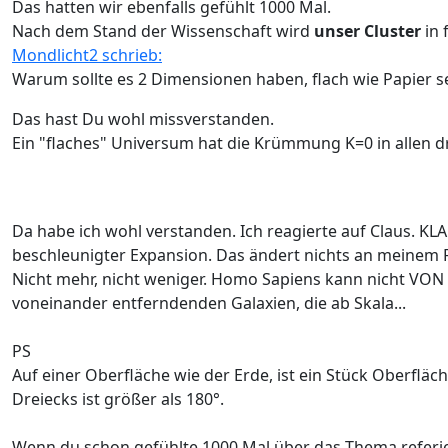
Das hatten wir ebenfalls gefühlt 1000 Mal.
Nach dem Stand der Wissenschaft wird
unser Cluster
in 
Mondlicht2 schrieb:
Warum sollte es 2 Dimensionen haben, flach wie Papier s
Das hast Du wohl missverstanden.
Ein "flaches" Universum hat die Krümmung K=0 in allen d
Da habe ich wohl verstanden. Ich reagierte auf Claus. KLA
beschleunigter Expansion. Das ändert nichts an meinem Fa
Nicht mehr, nicht weniger. Homo Sapiens kann nicht VON
voneinander entferndenden Galaxien, die ab Skala...
PS
Auf einer Oberfläche wie der Erde, ist ein Stück Oberflä
Dreiecks ist größer als 180°.
Wenn du schon gefühlte 1000 Mal über das Thema referi