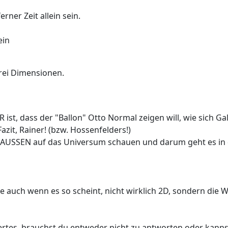
ferner Zeit allein sein.
ein
rei Dimensionen.
R ist, dass der "Ballon" Otto Normal zeigen will, wie sich 
zit, Rainer! (bzw. Hossenfelders!)
 AUSSEN auf das Universum schauen und darum geht es in 
che auch wenn es so scheint, nicht wirklich 2D, sondern di
ertes, brauchst du entweder nicht zu antworten oder kann