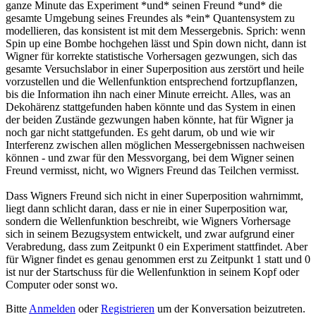
ganze Minute das Experiment *und* seinen Freund *und* die
gesamte Umgebung seines Freundes als *ein* Quantensystem zu
modellieren, das konsistent ist mit dem Messergebnis. Sprich: wenn
Spin up eine Bombe hochgehen lässt und Spin down nicht, dann ist
Wigner für korrekte statistische Vorhersagen gezwungen, sich das
gesamte Versuchslabor in einer Superposition aus zerstört und heile
vorzustellen und die Wellenfunktion entsprechend fortzupflanzen,
bis die Information ihn nach einer Minute erreicht. Alles, was an
Dekohärenz stattgefunden haben könnte und das System in einen
der beiden Zustände gezwungen haben könnte, hat für Wigner ja
noch gar nicht stattgefunden. Es geht darum, ob und wie wir
Interferenz zwischen allen möglichen Messergebnissen nachweisen
können - und zwar für den Messvorgang, bei dem Wigner seinen
Freund vermisst, nicht, wo Wigners Freund das Teilchen vermisst.
Dass Wigners Freund sich nicht in einer Superposition wahrnimmt,
liegt dann schlicht daran, dass er nie in einer Superposition war,
sondern die Wellenfunktion beschreibt, wie Wigners Vorhersage
sich in seinem Bezugsystem entwickelt, und zwar aufgrund einer
Verabredung, dass zum Zeitpunkt 0 ein Experiment stattfindet. Aber
für Wigner findet es genau genommen erst zu Zeitpunkt 1 statt und 0
ist nur der Startschuss für die Wellenfunktion in seinem Kopf oder
Computer oder sonst wo.
Bitte
Anmelden
oder
Registrieren
um der Konversation beizutreten.