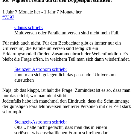
Re:
Wigners Freund durch den Doppelspalt schicken!
1 Jahr 7 Monate her
-
1 Jahr 7 Monate her
#7397
Clauss schrieb:
Multiversen oder Paralleluniversen sind nicht mein Fall.
Für mich auch nicht. Für den Beobachter gibt es immer nur ein
Universum, die Paralleluniversen sind lediglich ein
Erklärungsmodell für den Zusammenbruch der Wellenfunktion. Es
bleibt die Frage offen, in welchem Teil man sich dann wiederfindet.
Steinzeit-Astronom schrieb:
kann man sich gelegentlich das passende "Universum"
aussuchen
Naja, ob das klappt, ist halt die Frage. Zumindest ist es so, dass man
nur das erlebt, wo man nicht stirbt.
Jedenfalls habe ich manchmal den Eindruck, dass die Schnittmenge
der günstigen Paralleluniversen mehrerer Personen mit der Zeit stark
schrumpft.
Steinzeit-Astronom schrieb:
Oha... hätte nicht gedacht, dass man das in einem
seriösen, wissenschaftlichen Forum schreiben darf.