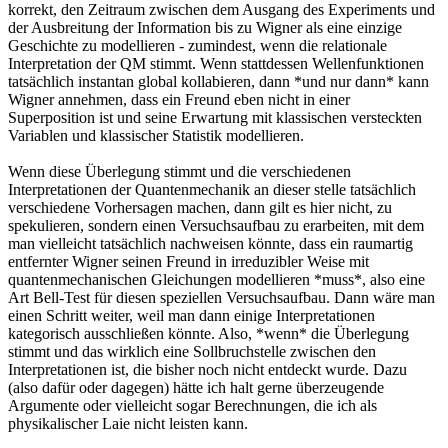
korrekt, den Zeitraum zwischen dem Ausgang des Experiments und
der Ausbreitung der Information bis zu Wigner als eine einzige
Geschichte zu modellieren - zumindest, wenn die relationale
Interpretation der QM stimmt. Wenn stattdessen Wellenfunktionen
tatsächlich instantan global kollabieren, dann *und nur dann* kann
Wigner annehmen, dass ein Freund eben nicht in einer
Superposition ist und seine Erwartung mit klassischen versteckten
Variablen und klassischer Statistik modellieren.
Wenn diese Überlegung stimmt und die verschiedenen
Interpretationen der Quantenmechanik an dieser stelle tatsächlich
verschiedene Vorhersagen machen, dann gilt es hier nicht, zu
spekulieren, sondern einen Versuchsaufbau zu erarbeiten, mit dem
man vielleicht tatsächlich nachweisen könnte, dass ein raumartig
entfernter Wigner seinen Freund in irreduzibler Weise mit
quantenmechanischen Gleichungen modellieren *muss*, also eine
Art Bell-Test für diesen speziellen Versuchsaufbau. Dann wäre man
einen Schritt weiter, weil man dann einige Interpretationen
kategorisch ausschließen könnte. Also, *wenn* die Überlegung
stimmt und das wirklich eine Sollbruchstelle zwischen den
Interpretationen ist, die bisher noch nicht entdeckt wurde. Dazu
(also dafür oder dagegen) hätte ich halt gerne überzeugende
Argumente oder vielleicht sogar Berechnungen, die ich als
physikalischer Laie nicht leisten kann.