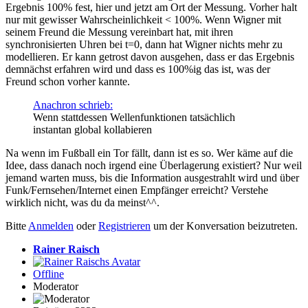
Ergebnis 100% fest, hier und jetzt am Ort der Messung. Vorher halt
nur mit gewisser Wahrscheinlichkeit < 100%. Wenn Wigner mit
seinem Freund die Messung vereinbart hat, mit ihren
synchronisierten Uhren bei t=0, dann hat Wigner nichts mehr zu
modellieren. Er kann getrost davon ausgehen, dass er das Ergebnis
demnächst erfahren wird und dass es 100%ig das ist, was der
Freund schon vorher kannte.
Anachron schrieb:
Wenn stattdessen Wellenfunktionen tatsächlich
instantan global kollabieren
Na wenn im Fußball ein Tor fällt, dann ist es so. Wer käme auf die
Idee, dass danach noch irgend eine Überlagerung existiert? Nur weil
jemand warten muss, bis die Information ausgestrahlt wird und über
Funk/Fernsehen/Internet einen Empfänger erreicht? Verstehe
wirklich nicht, was du da meinst^^.
Bitte
Anmelden
oder
Registrieren
um der Konversation beizutreten.
Rainer Raisch
Offline
Moderator