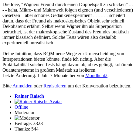
Die Idee, "Wigners Freund durch einen Doppelspalt zu schicken“ - -
- - haha, Mikro- und Makrowelt folgen eigenen (und verschiedenen)
Gesetzen – aber schönes Gedankenexperiment - - - - - - scheitert
daran, dass der Freund als makroskopisches Objekt sehr schnell
Dekohärenz erfährt. Selbst wenn Wigner ihn als Superposition
betrachtet, ist der makroskopische Zustand des Freundes praktisch
immer klassisch definiert. Solche Tests wären also deshalbb
experimentell unrealistisch.
Deine Intuition, dass RQM neue Wege zur Unterscheidung von
Interpretationen bieten könnte, finde ich richtig. Aber die
Praktikabilität solcher Tests hängt davon ab, ob es gelingt, kohärente
Quantensysteme in großem Maßstab zu isolieren.
Letzte Änderung: 1 Jahr 7 Monate her von
Mondlicht2
.
Bitte
Anmelden
oder
Registrieren
um der Konversation beizutreten.
Rainer Raisch
Offline
Moderator
Beiträge: 3323
Thanks: 544