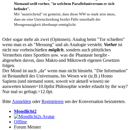
Niemand weiß vorher, "in welchem Paralleluniversum er sich
befindet".
Mit "ausreichend" ist gemeint, dass diese WW so stark sein muss,
dass sie eine Unterscheidung beider Fälle innerhalb der
Messgenauigkeit überhaupt ermöglicht.
Oder sogar mehr als zwei (Optionen). Analog beim "Tor schießen"
wenn man es als "Messung" und als Analogie versteht.
Vorher
ist
nicht nur vorbeischießen
möglich
, sondern auch plötzliches
Versterben eines Sportlers usw. was die Phantasie hergibt -
abgesehen davon, dass Makro-und Mikrowelt eigenen Gesetzen
folgen.
Der Mond ist auch „da“ wenn man nicht hinsieht. "Die Information"
ist
Bestandteil des Universums, bis Wesen wie (iz.B.) Homo
Sapiens (und niemand sonst, soweit wir aktuell wissen) sie
auswerten können=10.0ptIst Philosophie wieder erlaubt by the way?
Nur mal so gefragt.=12.0pt.
Bitte
Anmelden
oder
Registrieren
um der Konversation beizutreten.
Mondlicht2
Offline
Forum Meister