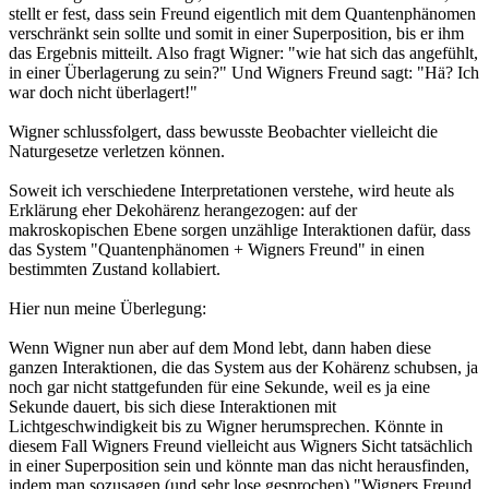
stellt er fest, dass sein Freund eigentlich mit dem Quantenphänomen
verschränkt sein sollte und somit in einer Superposition, bis er ihm
das Ergebnis mitteilt. Also fragt Wigner: "wie hat sich das angefühlt,
in einer Überlagerung zu sein?" Und Wigners Freund sagt: "Hä? Ich
war doch nicht überlagert!"
Wigner schlussfolgert, dass bewusste Beobachter vielleicht die
Naturgesetze verletzen können.
Soweit ich verschiedene Interpretationen verstehe, wird heute als
Erklärung eher Dekohärenz herangezogen: auf der
makroskopischen Ebene sorgen unzählige Interaktionen dafür, dass
das System "Quantenphänomen + Wigners Freund" in einen
bestimmten Zustand kollabiert.
Hier nun meine Überlegung:
Wenn Wigner nun aber auf dem Mond lebt, dann haben diese
ganzen Interaktionen, die das System aus der Kohärenz schubsen, ja
noch gar nicht stattgefunden für eine Sekunde, weil es ja eine
Sekunde dauert, bis sich diese Interaktionen mit
Lichtgeschwindigkeit bis zu Wigner herumsprechen. Könnte in
diesem Fall Wigners Freund vielleicht aus Wigners Sicht tatsächlich
in einer Superposition sein und könnte man das nicht herausfinden,
indem man sozusagen (und sehr lose gesprochen) "Wigners Freund