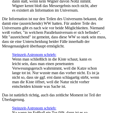
dann statt, wenn kein Wigner davon Notiz nimmt.
Wigner kennt bloß das Messergebnis noch nicht, aber
es existiert als Information im Universum.
Die Information ist nur den Teilen des Universums bekannt, die
damit eine (ausreichende) WW hatten. Für andere Teile des
Universums gibt es nach wie vor beide Möglichkeiten. Niemand
weiß vorher, "in welchem Paralleluniversum er sich befindet".
Mit "ausreichend" ist gemeint, dass diese WW so stark sein muss,
dass sie eine Unterscheidung beider Fälle innerhalb der
Messgenauigkeit überhaupt ermöglicht.
Steinzeit-Astronom schrieb:
Wenn man schließlich in die Kiste schaut, kann es
leicht sein, dass man einen penetranten
Verwesungsgeruch wahrnimmt, weil die Katze schon
lange tot ist. Nur wusste man das vorher nicht. Es ist ja
nicht so, dass sie ggf. erst dann schlagartig stirbt, wenn
man die Kiste öffnet, weil die Natur nicht vorher
entscheiden könnte was Sache ist.
Das ist natürlich richtig, auch das zeitliche Moment ist Teil der
Überlagerung.
Steinzeit-Astronom schrieb:
Na wenn im Fußball ein Tor fällt, dann ist es so.