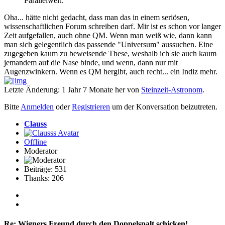
Parallelwelt.
Oha... hätte nicht gedacht, dass man das in einem seriösen,
wissenschaftlichen Forum schreiben darf. Mir ist es schon vor langer
Zeit aufgefallen, auch ohne QM. Wenn man weiß wie, dann kann
man sich gelegentlich das passende "Universum" aussuchen. Eine
zugegeben kaum zu beweisende These, weshalb ich sie auch kaum
jemandem auf die Nase binde, und wenn, dann nur mit
Augenzwinkern. Wenn es QM hergibt, auch recht... ein Indiz mehr.
Letzte Änderung: 1 Jahr 7 Monate her von
Steinzeit-Astronom
.
Bitte
Anmelden
oder
Registrieren
um der Konversation beizutreten.
Clauss
Offline
Moderator
Beiträge: 531
Thanks: 206
Re:
Wigners Freund durch den Doppelspalt schicken!