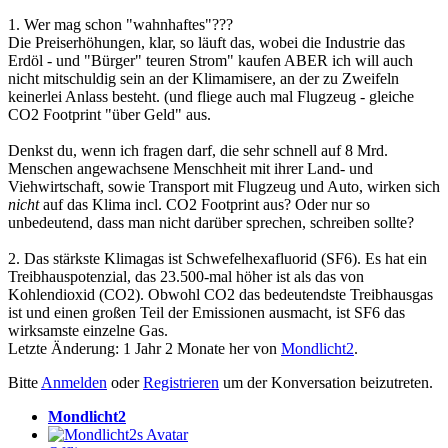
1. Wer mag schon "wahnhaftes"???
Die Preiserhöhungen, klar, so läuft das, wobei die Industrie das
Erdöl - und "Bürger" teuren Strom" kaufen ABER ich will auch
nicht mitschuldig sein an der Klimamisere, an der zu Zweifeln
keinerlei Anlass besteht. (und fliege auch mal Flugzeug - gleiche
CO2 Footprint "über Geld" aus.
Denkst du, wenn ich fragen darf, die sehr schnell auf 8 Mrd.
Menschen angewachsene Menschheit mit ihrer Land- und
Viehwirtschaft, sowie Transport mit Flugzeug und Auto, wirken sich
nicht
auf das Klima incl. CO2 Footprint aus? Oder nur so
unbedeutend, dass man nicht darüber sprechen, schreiben sollte?
2. Das stärkste Klimagas ist Schwefelhexafluorid (SF6). Es hat ein
Treibhauspotenzial, das 23.500-mal höher ist als das von
Kohlendioxid (CO2). Obwohl CO2 das bedeutendste Treibhausgas
ist und einen großen Teil der Emissionen ausmacht, ist SF6 das
wirksamste einzelne Gas.
Letzte Änderung: 1 Jahr 2 Monate her von
Mondlicht2
.
Bitte
Anmelden
oder
Registrieren
um der Konversation beizutreten.
Mondlicht2