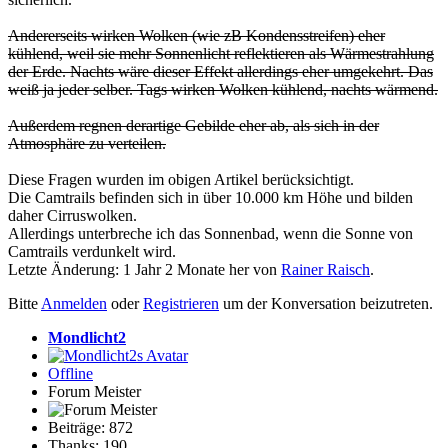
Andererseits wirken Wolken (wie zB Kondensstreifen) eher
kühlend, weil sie mehr Sonnenlicht reflektieren als Wärmestrahlung
der Erde. Nachts wäre dieser Effekt allerdings eher umgekehrt. Das
weiß ja jeder selber. Tags wirken Wolken kühlend, nachts wärmend.
Außerdem regnen derartige Gebilde eher ab, als sich in der
Atmosphäre zu verteilen.
Diese Fragen wurden im obigen Artikel berücksichtigt.
Die Camtrails befinden sich in über 10.000 km Höhe und bilden
daher Cirruswolken.
Allerdings unterbreche ich das Sonnenbad, wenn die Sonne von
Camtrails verdunkelt wird.
Letzte Änderung: 1 Jahr 2 Monate her von
Rainer Raisch
.
Bitte
Anmelden
oder
Registrieren
um der Konversation beizutreten.
Mondlicht2
Offline
Forum Meister
Beiträge: 872
Thanks: 190