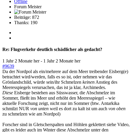
Offline
Forum Meister
Beiträge: 872
Thanks: 190
Re:
Flugverkehr deutlich schädlicher als gedacht?
1 Jahr 2 Monate her
-
1 Jahr 2 Monate her
#9639
Da der Nordpol als ein/mehrere auf dem Meer treibender Eisberg(e)
betrachtet wird/werden, falls es so ist, oder nehmen wir das
Grönlandschild, würde sein/ihr Schmelzen
keinen
Anstieg des
Meeresspiegels verursachen, das ist ja klar, Archimedes.
Diese
Eisberge bestehen aus Süsswasser, die Abschmelze im
Sommer, fließt ins Meer und erhöht den Meeresspiegel – wie
aktuelle Forschung zeigt, nicht nur im Sommer (btw. Antarkika
schmilzt NUR
von unten
weil es dort zu kalt ist um auch
von oben
zu schmelzen wie am Nordpol)
Forscher sind in Gletscherspalten und Höhlen geklettert siehe Video,
gibt es leider auch im Winter diese Abschmelze unter den