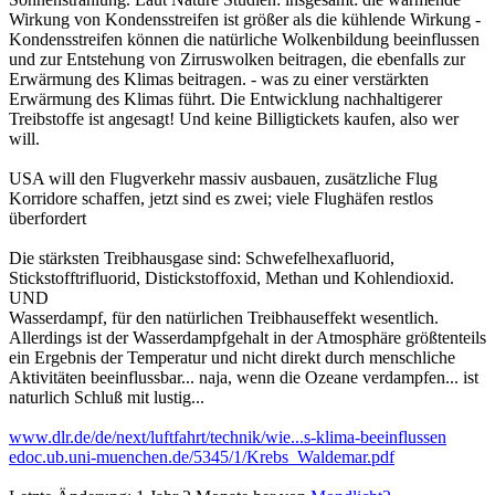
Wirkung von Kondensstreifen ist größer als die kühlende Wirkung -
Kondensstreifen können die natürliche Wolkenbildung beeinflussen
und zur Entstehung von Zirruswolken beitragen, die ebenfalls zur
Erwärmung des Klimas beitragen. - was zu einer verstärkten
Erwärmung des Klimas führt. Die Entwicklung nachhaltigerer
Treibstoffe ist angesagt! Und keine Billigtickets kaufen, also wer
will.
USA will den Flugverkehr massiv ausbauen, zusätzliche Flug
Korridore schaffen, jetzt sind es zwei; viele Flughäfen restlos
überfordert
Die stärksten Treibhausgase sind: Schwefelhexafluorid,
Stickstofftrifluorid, Distickstoffoxid, Methan und Kohlendioxid.
UND
Wasserdampf, für den natürlichen Treibhauseffekt wesentlich.
Allerdings ist der Wasserdampfgehalt in der Atmosphäre größtenteils
ein Ergebnis der Temperatur und nicht direkt durch menschliche
Aktivitäten beeinflussbar... naja, wenn die Ozeane verdampfen... ist
naturlich Schluß mit lustig...
www.dlr.de/de/next/luftfahrt/technik/wie...s-klima-beeinflussen
edoc.ub.uni-muenchen.de/5345/1/Krebs_Waldemar.pdf