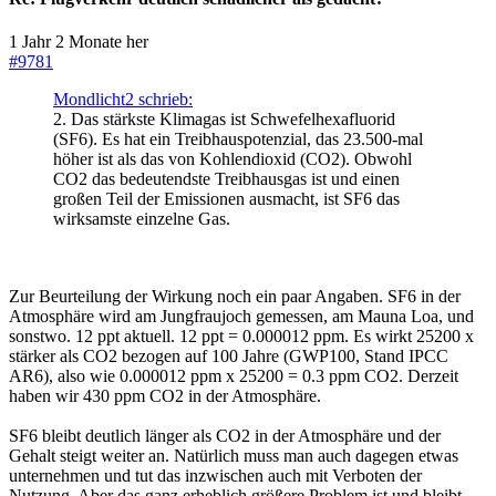
1 Jahr 2 Monate her
#9781
Mondlicht2 schrieb:
2. Das stärkste Klimagas ist Schwefelhexafluorid
(SF6). Es hat ein Treibhauspotenzial, das 23.500-mal
höher ist als das von Kohlendioxid (CO2). Obwohl
CO2 das bedeutendste Treibhausgas ist und einen
großen Teil der Emissionen ausmacht, ist SF6 das
wirksamste einzelne Gas.
Zur Beurteilung der Wirkung noch ein paar Angaben. SF6 in der
Atmosphäre wird am Jungfraujoch gemessen, am Mauna Loa, und
sonstwo. 12 ppt aktuell. 12 ppt = 0.000012 ppm. Es wirkt 25200 x
stärker als CO2 bezogen auf 100 Jahre (GWP100, Stand IPCC
AR6), also wie 0.000012 ppm x 25200 = 0.3 ppm CO2. Derzeit
haben wir 430 ppm CO2 in der Atmosphäre.
SF6 bleibt deutlich länger als CO2 in der Atmosphäre und der
Gehalt steigt weiter an. Natürlich muss man auch dagegen etwas
unternehmen und tut das inzwischen auch mit Verboten der
Nutzung. Aber das ganz erheblich größere Problem ist und bleibt