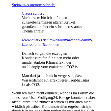
Steinzeit-Astronom schrieb:
Clauss schrieb:
Vor kurzem bin ich auf einen
zugegebenermaßen älteren Artikel
gestoßen, er aber ein sehr interessantes
Thema anreißt:
www.quarks.de/umwelt/klimawandel/darum-
i...ensstreifen%20bilden
Danach sorgen die erzeugten
Kondensstreifen für einen mehr oder
minder starken Klimaeffekt, der
unabhängig vom emittierten CO2 ist.
Man darf ja auch nicht vergessen, dass
Wasserdampf ein effektiveres Treibhausgas
ist als CO2.
Wenn ich mich recht erinnere, war das im Forum die
These von User Wolfgang24. Belege konnte der aber
nicht liefern, und zunächst schien es mir auch nicht
wirklich plausibel. Kondensstreifen ergeben sich ja
durch Wasser, das schon vorher da war und lediglich