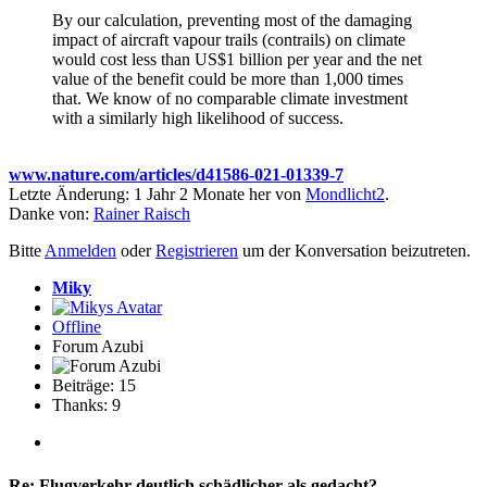
By our calculation, preventing most of the damaging
impact of aircraft vapour trails (contrails) on climate
would cost less than US$1 billion per year and the net
value of the benefit could be more than 1,000 times
that. We know of no comparable climate investment
with a similarly high likelihood of success.
www.nature.com/articles/d41586-021-01339-7
Letzte Änderung: 1 Jahr 2 Monate her von
Mondlicht2
.
Danke von:
Rainer Raisch
Bitte
Anmelden
oder
Registrieren
um der Konversation beizutreten.
Miky
Offline
Forum Azubi
Beiträge: 15
Thanks: 9
Re:
Flugverkehr deutlich schädlicher als gedacht?