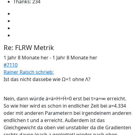
Thanks: 234
Re:
FLRW Metrik
1 Jahr 8 Monate her
-
1 Jahr 8 Monate her
#7110
Rainer Raisch schrieb:
Ist das nicht dassebe wie Ω=1 ohne Λ?
Nein, dann würde ȧ=ä=H=Ḣ=0 erst bei t=a=∞ erreicht.
So wie hier wird es schon in endlicher Zeit bei a=4.334
oder mit anderen Parametern bei irgendeinem anderen
endlichen t und a erreicht. Außerdem ist das
Gleichgewicht da oben viel unstabiler da die Gradienten
rechts davon (nach a geplottet) wieder nach oben