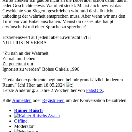
Ah Ja Heikel! Ich glaube nicht an die Bibel aber schon daran das in
jeder Geschichte etwas Wahrheit steckt. Mir ist auch bewust das
Geschichte von Siegern geschrieben wird und deshalb nicht
unbedingt der wahrheit entsprechen muss. Aber wenn wir uns den
Turmbau von Babel anschauen. Meinst du das es überhaupt
erwünscht ist mit einer Sprache zu sprechen?
Erstrebenswert auf jeden! aber Erwünscht?!?!?!
NULLIUS IN VERBA
"Zu nah an der Wahrheit
Zu nah am Leben
Zu penetrant um
Ignoriert zu werden" Böhse Onkelz 1996
"Gedankenexperimente beginnen bei mir grundsätzlich im leeren
Raum." Ich! Hier, am 18.05.2024
Letzte Änderung: 2 Jahre 2 Wochen her von
FabsOtX
.
Bitte
Anmelden
oder
Registrieren
um der Konversation beizutreten.
Rainer Raisch
Offline
Moderator