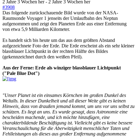
2 Jahre 3 Wochen her
-
2 Jahre 3 Wochen her
#3908
Das folgende zurückschauende Bild wurde von der NASA-
Raumsonde Voyager 1 jenseits der Umlaufbahn des Neptun
aufgenommen und zeigt den Planeten Erde aus einer Entfernung
von etwa 5,9 Milliarden Kilometer.
Es handelt sich bis heute um das aus dem größten Abstand
aufgezeichnete Foto der Erde. Die Erde erscheint als ein sehr kleiner
blassblauer Lichtpunkt in der rechten Hälfte des Bildes
(gekennzeichnet durch den weißen Pfeil).
Aus der Ferne: Erde als winziger blassblauer Lichtpunkt
("Pale Blue Dot")
"Unser Planet ist ein einsames Körnchen im großen Dunkel des
Weltalls. In dieser Dunkelheit und all dieser Weite gibt es keinen
Hinweis, dass von draußen jemand kommt, um uns vor uns selbst zu
schützen. Es liegt an uns. Es wurde gesagt, dass Astronomie eine
bescheiden machende, und ich möchte hinzufügen, eine
charakterbildende Beschäftigung ist. Vielleicht gibt es keine bessere
Veranschaulichung für die Aberwitzigkeit menschlicher Taten und
Fehlleistungen als dieses aus großer Entfernung aufgenommene