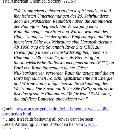
The American Chemical Society (ACS):
"Weltraumreisen gehören zu den inspirierendsten und
ikonischsten Unternehmungen des 20. Jahrhunderts,
doch die praktischen Realitäten haben die Ambitionen
der Raumfahrt begrenzt. Die Versorgung eines
Raumfahrzeugs mit Strom und Wärme während des
Flugs ist angesichts der großen Entfernungen und der
intensiven Kälte des Weltraums eine Herausforderung.
Ab 1960 trug die Savannah River Site (SRS) zur
Bewältigung dieser Herausforderung bei, indem sie
Plutonium-238 herstellte, das als Brennstoff für
thermoelektrische Radioisotopengeneratoren (RTG) an
Bord von Raumfahrzeugen diente. Diese
Nuklearbatterien versorgen Raumfahrzeuge und die an
Bord befindlichen Forschungsinstrumente mit Energie
und Wärme und ermöglichen so die Erkundung des
Weltraums. Die Savannah River Site (SRS) produzierte
fast das gesamte Plutonium-238 für jede US-Mission,
die auf diese Batterien angewiesen war."
Quelle:
www.acs.org/education/whatischemistry/la...-238-
production.html
“…and isn't faith believing all power can't be seen.”
Letzte Änderung: 2 Jahre 3 Wochen her von
UN73
.