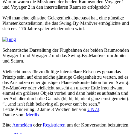
Warum waren die Missionen der beiden Raumsonden Voyager 1
und Voyager 2 in den interstellaren Raum so erfolgreich?
Weil man eine günstige Gelegenheit abgepasst hat, eine günstige
Planetenkonstellation, die das Swing-By-Manöver ermöglichte und
sich erst 176 Jahre später wiederholen wird.
Schematische Darstellung der Flugbahnen der beiden Raumsonden
Voyager 1 und Voyager 2 und das Swing-By-Manöver um Jupiter
und Saturn.
Vielleicht muss für zukünftige interstellare Reisen es genau das
Prinzip sein, auf eine solche günstige Gelegenheit zu warten, sei es
das Ausnutzen einer günstigen Planetenkonstellation für ein Swing-
By-Manöver oder vielleicht rauscht an unserer Erde irgendwann
einmal ein größeres Objekt vorbei und dann heißt es aufsatteln und
per Anhalter durch die Galaxis (hi, hi, hi, nicht ganz ernst gemeint).
“…and isn't faith believing all power can't be seen.”
Letzte Änderung: 2 Jahre 3 Wochen her von
UN73
.
Danke von:
Merilix
Bitte
Anmelden
oder
Registrieren
um der Konversation beizutreten.