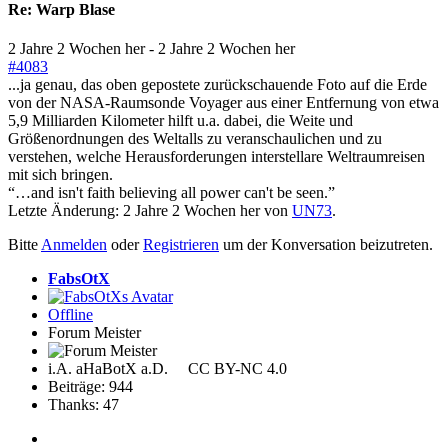
Re:
Warp Blase
2 Jahre 2 Wochen her
-
2 Jahre 2 Wochen her
#4083
...ja genau, das oben gepostete zurückschauende Foto auf die Erde
von der NASA-Raumsonde Voyager aus einer Entfernung von etwa
5,9 Milliarden Kilometer hilft u.a. dabei, die Weite und
Größenordnungen des Weltalls zu veranschaulichen und zu
verstehen, welche Herausforderungen interstellare Weltraumreisen
mit sich bringen.
“…and isn't faith believing all power can't be seen.”
Letzte Änderung: 2 Jahre 2 Wochen her von
UN73
.
Bitte
Anmelden
oder
Registrieren
um der Konversation beizutreten.
FabsOtX
Offline
Forum Meister
i.A. aHaBotX a.D. CC BY-NC 4.0
Beiträge: 944
Thanks: 47