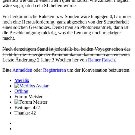
genauso wie durch einen Stern quer hindurch wie Zunder. Fraglich
wäre sogar, ob da ein SL helfen würde.
Für herkömmliche Raketen bzw Sonden wäre hingegen 0,1c immer
noch eine Herausforderung, ganz abgesehen von der Steuerbarkeit
eines solchen Geschoßes. Denkt man an Photonenantrieb, dann ist
die Beschleunigung mickrig, was die Lenkung noch mickriger
macht.
Nach derzeitigem Stand ist jedenfalls bei beiden Voyager schon das
Licht für die Energie der Kommunikation kaum noch ausreichend.
Letzte Änderung: 2 Jahre 3 Wochen her von
Rainer Raisch
.
Bitte
Anmelden
oder
Registrieren
um der Konversation beizutreten.
Merilix
Offline
Forum Meister
Beiträge: 427
Thanks: 42