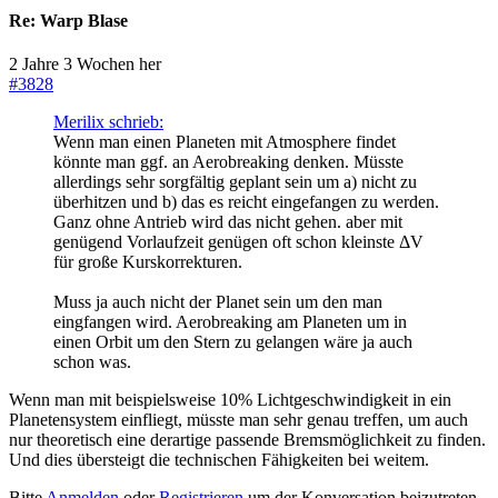
Re:
Warp Blase
2 Jahre 3 Wochen her
#3828
Merilix schrieb:
Wenn man einen Planeten mit Atmosphere findet
könnte man ggf. an Aerobreaking denken. Müsste
allerdings sehr sorgfältig geplant sein um a) nicht zu
überhitzen und b) das es reicht eingefangen zu werden.
Ganz ohne Antrieb wird das nicht gehen. aber mit
genügend Vorlaufzeit genügen oft schon kleinste ΔV
für große Kurskorrekturen.
Muss ja auch nicht der Planet sein um den man
eingfangen wird. Aerobreaking am Planeten um in
einen Orbit um den Stern zu gelangen wäre ja auch
schon was.
Wenn man mit beispielsweise 10% Lichtgeschwindigkeit in ein
Planetensystem einfliegt, müsste man sehr genau treffen, um auch
nur theoretisch eine derartige passende Bremsmöglichkeit zu finden.
Und dies übersteigt die technischen Fähigkeiten bei weitem.
Bitte
Anmelden
oder
Registrieren
um der Konversation beizutreten.