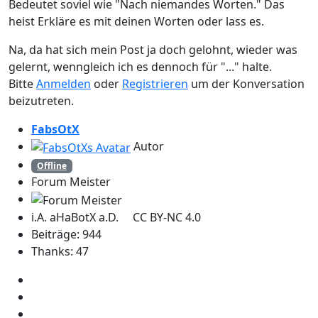
Bedeutet soviel wie "Nach niemandes Worten." Das
heist Erkläre es mit deinen Worten oder lass es.
Na, da hat sich mein Post ja doch gelohnt, wieder was
gelernt, wenngleich ich es dennoch für "..." halte.
Bitte
Anmelden
oder
Registrieren
um der Konversation
beizutreten.
FabsOtX
Autor
Offline
Forum Meister
i.A. aHaBotX a.D. CC BY-NC 4.0
Beiträge: 944
Thanks: 47