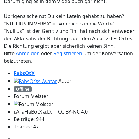
Darum ging es in dem Video auch gar nicht.
Übrigens scheinst Du kein Latein gehabt zu haben?
"NULLIUS IN VERBA" = "von nichts in die Worte"
"Nullius" ist der Genitiv und "in" hat nach sich entweder
den Akkusativ der Richtung oder den Ablativ des Ortes.
Die Richtung ergibt aber sicherlich keinen Sinn.
Bitte
Anmelden
oder
Registrieren
um der Konversation
beizutreten.
FabsOtX
Autor
Offline
Forum Meister
i.A. aHaBotX a.D. CC BY-NC 4.0
Beiträge: 944
Thanks: 47