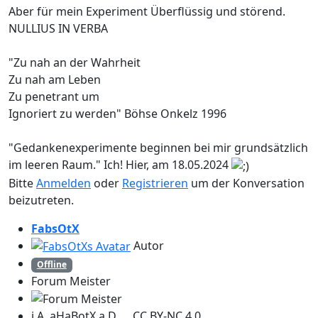
Aber für mein Experiment Überflüssig und störend.
NULLIUS IN VERBA
"Zu nah an der Wahrheit
Zu nah am Leben
Zu penetrant um
Ignoriert zu werden" Böhse Onkelz 1996
"Gedankenexperimente beginnen bei mir grundsätzlich
im leeren Raum." Ich! Hier, am 18.05.2024
Bitte
Anmelden
oder
Registrieren
um der Konversation
beizutreten.
FabsOtX
Autor
Offline
Forum Meister
i.A. aHaBotX a.D. CC BY-NC 4.0