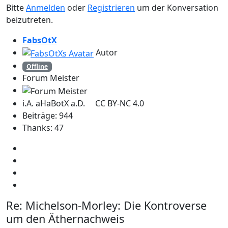
Bitte
Anmelden
oder
Registrieren
um der Konversation
beizutreten.
FabsOtX
Autor
Offline
Forum Meister
i.A. aHaBotX a.D. CC BY-NC 4.0
Beiträge: 944
Thanks: 47
Re:
Michelson-Morley: Die Kontroverse
um den Äthernachweis