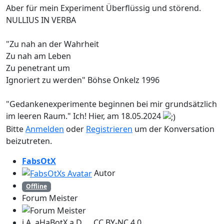
Aber für mein Experiment Überflüssig und störend.
NULLIUS IN VERBA
"Zu nah an der Wahrheit
Zu nah am Leben
Zu penetrant um
Ignoriert zu werden" Böhse Onkelz 1996
"Gedankenexperimente beginnen bei mir grundsätzlich
im leeren Raum." Ich! Hier, am 18.05.2024
Bitte
Anmelden
oder
Registrieren
um der Konversation
beizutreten.
FabsOtX
Autor
Offline
Forum Meister
i.A. aHaBotX a.D. CC BY-NC 4.0