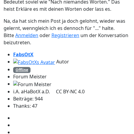
Bedeutet soviel wie "Nach niemandes Worten." Das
heist Erkläre es mit deinen Worten oder lass es.
Na, da hat sich mein Post ja doch gelohnt, wieder was
gelernt, wenngleich ich es dennoch für "..." halte.
Bitte
Anmelden
oder
Registrieren
um der Konversation
beizutreten.
FabsOtX
Autor
Offline
Forum Meister
i.A. aHaBotX a.D. CC BY-NC 4.0
Beiträge: 944
Thanks: 47