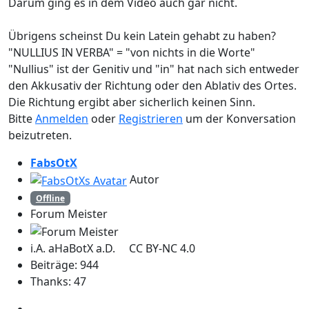
Darum ging es in dem Video auch gar nicht.
Übrigens scheinst Du kein Latein gehabt zu haben?
"NULLIUS IN VERBA" = "von nichts in die Worte"
"Nullius" ist der Genitiv und "in" hat nach sich entweder
den Akkusativ der Richtung oder den Ablativ des Ortes.
Die Richtung ergibt aber sicherlich keinen Sinn.
Bitte
Anmelden
oder
Registrieren
um der Konversation
beizutreten.
FabsOtX
Autor
Offline
Forum Meister
i.A. aHaBotX a.D. CC BY-NC 4.0
Beiträge: 944
Thanks: 47