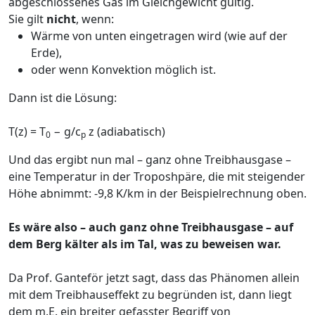
abgeschlossenes Gas im Gleichgewicht gültig.
Sie gilt
nicht
, wenn:
Wärme von unten eingetragen wird (wie auf der
Erde),
oder wenn Konvektion möglich ist.
Dann ist die Lösung:
T(z) = T
− g/c
z (adiabatisch)
0
p
Und das ergibt nun mal – ganz ohne Treibhausgase –
eine Temperatur in der Troposhpäre, die mit steigender
Höhe abnimmt: -9,8 K/km in der Beispielrechnung oben.
Es wäre also – auch ganz ohne Treibhausgase – auf
dem Berg kälter als im Tal, was zu beweisen war.
Da Prof. Ganteför jetzt sagt, dass das Phänomen allein
mit dem Treibhauseffekt zu begründen ist, dann liegt
dem m.E. ein breiter gefasster Begriff von