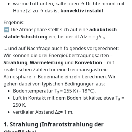
warme Luft unten, kalte oben → Dichte nimmt mit
Höhe [z] zu → das ist
konvektiv instabil
Ergebnis:
➡️ Die Atmosphäre stellt sich auf eine
adiabatisch
stabile Schichtung
ein, bei der dT/dz = −g/c
p
... und auf Nachfrage auch folgendes vorgerechnet:
Wir können die drei Energieübertragungsarten –
Strahlung
,
Wärmeleitung
und
Konvektion
– mit
realistischen Zahlen für eine treibhausgasfreie
Atmosphäre in Bodennähe einzeln berechnen. Wir
gehen dabei von typischen Bedingungen aus:
Bodentemperatur T
​= 255 K (−18 °C),
s
Luft in Kontakt mit dem Boden ist kälter, etwa T
​ =
a
250 K,
vertikaler Abstand Δz= 1 m.
1. Strahlung (Infrarotstrahlung der