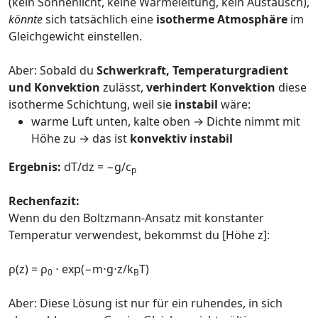
(kein Sonnenlicht, keine Wärmeleitung, kein Austausch),
könnte
sich tatsächlich eine
isotherme Atmosphäre
im
Gleichgewicht einstellen.
Aber: Sobald du
Schwerkraft, Temperaturgradient
und Konvektion
zulässt,
verhindert Konvektion
diese
isotherme Schichtung, weil sie
instabil
wäre:
warme Luft unten, kalte oben → Dichte nimmt mit
Höhe zu → das ist
konvektiv instabil
Ergebnis:
dT/dz ​= −g/c
p
Rechenfazit:
Wenn du den Boltzmann-Ansatz mit konstanter
Temperatur verwendest, bekommst du [Höhe z]:
ρ(z) = ρ
⋅ exp(−m⋅g⋅z/k
T)
0
B
Aber: Diese Lösung ist nur für ein ruhendes, in sich