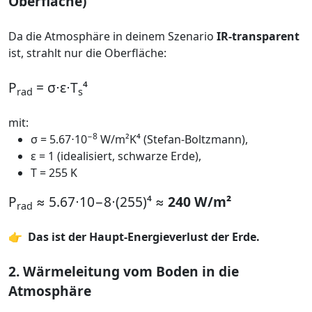
Oberfläche)
Da die Atmosphäre in deinem Szenario
IR-transparent
ist, strahlt nur die Oberfläche:
P
= σ⋅ε⋅T
⁴
rad
s
mit:
−8
σ = 5.67⋅10
W/m²K⁴ (Stefan-Boltzmann),
ε = 1 (idealisiert, schwarze Erde),
T ​= 255 K
P
​ ≈ 5.67⋅10−8⋅(255)⁴ ≈
240 W/m²
rad
👉 Das ist der Haupt-Energieverlust der Erde.
2. Wärmeleitung vom Boden in die
Atmosphäre