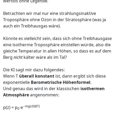
wertlos ohne Legende.
Betrachten wir mal nur eine strahlungsinaktive
Troposphäre ohne Ozon in der Stratosphäre (was ja
auch ein Treibhausgas wäre).
Könnte es vielleicht sein, dass sich ohne Treibhausgase
eine isotherme Troposphäre einstellen würde, also die
gleiche Temperatur in allen Höhen, so dass es auf dem
Berg
nicht
kälter wäre als im Tal?
Die KI sagt mir dazu folgendes:
Wenn T
überall konstant
ist, dann ergibt sich diese
exponentielle
Barometrische Höhenformel
.
Und genau das wird in der klassischen
isothermen
Atmosphäre
angenommen:
−mgz/(kB​T)
p(z) = p
​⋅e
0