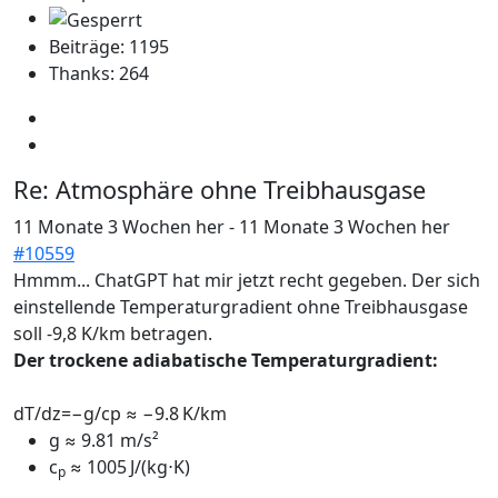
Beiträge: 1195
Thanks: 264
Re:
Atmosphäre ohne Treibhausgase
11 Monate 3 Wochen her
-
11 Monate 3 Wochen her
#10559
Hmmm... ChatGPT hat mir jetzt recht gegeben. Der sich
einstellende Temperaturgradient ohne Treibhausgase
soll -9,8 K/km betragen.
Der trockene adiabatische Temperaturgradient:
dT/dz=−g/cp ≈ −9.8 K/km
g ≈ 9.81 m/s²
c
​ ≈ 1005 J/(kg⋅K)
p