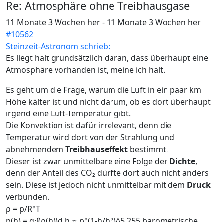
Re:
Atmosphäre ohne Treibhausgase
11 Monate 3 Wochen her
-
11 Monate 3 Wochen her
#10562
Steinzeit-Astronom schrieb:
Es liegt halt grundsätzlich daran, dass überhaupt eine
Atmosphäre vorhanden ist, meine ich halt.
Es geht um die Frage, warum die Luft in ein paar km
Höhe kälter ist und nicht darum, ob es dort überhaupt
irgend eine Luft-Temperatur gibt.
Die Konvektion ist dafür irrelevant, denn die
Temperatur wird dort von der Strahlung und
abnehmendem
Treibhauseffekt
bestimmt.
Dieser ist zwar unmittelbare eine Folge der
Dichte
,
denn der Anteil des CO₂ dürfte dort auch nicht anders
sein. Diese ist jedoch nicht unmittelbar mit dem
Druck
verbunden.
ρ = p/R°T
p(h) = g·∫(ρ(h))d.h ≈ p°(1-h/h°)^5,255 barometrische