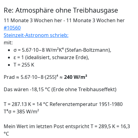
Re:
Atmosphäre ohne Treibhausgase
11 Monate 3 Wochen her
-
11 Monate 3 Wochen her
#10560
Steinzeit-Astronom schrieb:
mit:
σ = 5.67⋅10−8 W/m²K⁴ (Stefan-Boltzmann),
ε = 1 (idealisiert, schwarze Erde),
T ​= 255 K
Prad​ ≈ 5.67⋅10−8⋅(255)⁴ ≈
240 W/m²
Das wären -18,15 °C (Erde ohne Treibhauseffekt)
T = 287.13 K = 14 °C Referenztemperatur 1951-1980
T⁴σ = 385 W/m²
Mein Wert im letzten Post entspricht T = 289,5 K = 16,3
°C