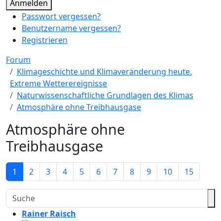
Anmelden
Passwort vergessen?
Benutzername vergessen?
Registrieren
Forum
Klimageschichte und Klimaveränderung heute.
Extreme Wetterereignisse
Naturwissenschaftliche Grundlagen des Klimas
Atmosphäre ohne Treibhausgase
Atmosphäre ohne
Treibhausgase
1
2
3
4
5
6
7
8
9
10
15
Rainer Raisch