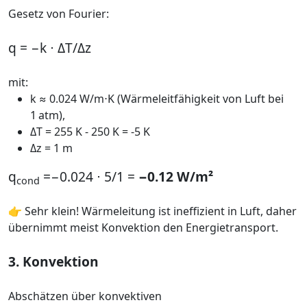
Gesetz von Fourier:
q = −k ⋅ ΔT/Δz
mit:
k ≈ 0.024 W/m⋅K (Wärmeleitfähigkeit von Luft bei
1 atm),
ΔT = 255 K - 250 K = -5 K
Δz = 1 m
q
=−0.024 ⋅ 5/1 =
−0.12 W/m²
cond
👉 Sehr klein! Wärmeleitung ist ineffizient in Luft, daher
übernimmt meist Konvektion den Energietransport.
3. Konvektion
Abschätzen über konvektiven