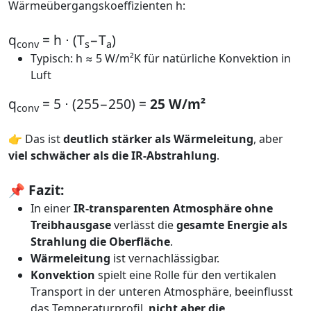
Wärmeübergangskoeffizienten h:
q
​ = h ⋅ (T
​−T
​)
conv
s
a
Typisch: h ≈ 5 W/m²K für natürliche Konvektion in
Luft
q
​= 5 ⋅ (255−250) =
25 W/m²
conv
👉 Das ist
deutlich stärker als Wärmeleitung
, aber
viel schwächer als die IR-Abstrahlung
.
📌
Fazit:
In einer
IR-transparenten Atmosphäre ohne
Treibhausgase
verlässt die
gesamte Energie als
Strahlung die Oberfläche
.
Wärmeleitung
ist vernachlässigbar.
Konvektion
spielt eine Rolle für den vertikalen
Transport in der unteren Atmosphäre, beeinflusst
das Temperaturprofil,
nicht aber die