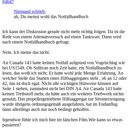
#4647
Niemand schrieb:
ah, Du meinst wohl das Notfallhandbuch
Ich kann der Diskussion gerade nicht mehr richtig folgen. Da ist die
Rede von einem Attentatsversuch auf einen Tankwart. Dann wird
nach einem Notfallhandbuch gefragt.
Nein. Ich meine das nicht.
Air Canada 143 hatte keinen Notfall aufgrund von Vogelschlag wie
bei US1549. Ob Sullivan noch Zeit hatte, ein Notfallhandbuch zu
lesen, das weiß ich nicht. Er hatte wohl jede Menge Erfahrung. An
welcher Stelle das Starten eines Hilfsaggregates steht , ob an 12 oder
42, das ist doch egal. Nicht alle wichtigen Hinweise können auf
Seite 1 stehen, zumindest nicht bei DIN A4. Air Canada 143 hatte
keinen Treibstoff mehr, da hätte auch ein weiteres Triebwerk nichts
genutzt, Das propellergetriebene Hilfsaggregat zur Stromerzeugung
wurde übrigens ordnungsgemäß ausgefahren, hat im Endanflug
dann allerdings auch nur noch bedingt geholfen.
Irgendwie fühle ich mich hier im falschen Film.Wie kann so etwas
passieren?