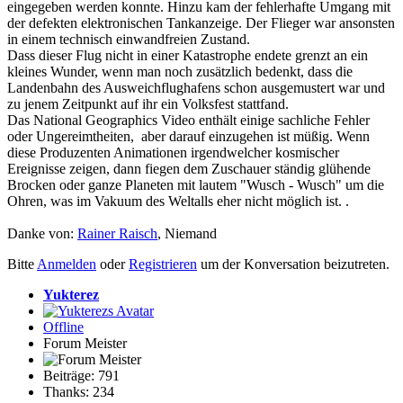
eingegeben werden konnte. Hinzu kam der fehlerhafte Umgang mit
der defekten elektronischen Tankanzeige. Der Flieger war ansonsten
in einem technisch einwandfreien Zustand.
Dass dieser Flug nicht in einer Katastrophe endete grenzt an ein
kleines Wunder, wenn man noch zusätzlich bedenkt, dass die
Landenbahn des Ausweichflughafens schon ausgemustert war und
zu jenem Zeitpunkt auf ihr ein Volksfest stattfand.
Das National Geographics Video enthält einige sachliche Fehler
oder Ungereimtheiten, aber darauf einzugehen ist müßig. Wenn
diese Produzenten Animationen irgendwelcher kosmischer
Ereignisse zeigen, dann fiegen dem Zuschauer ständig glühende
Brocken oder ganze Planeten mit lautem "Wusch - Wusch" um die
Ohren, was im Vakuum des Weltalls eher nicht möglich ist. .
Danke von:
Rainer Raisch
,
Niemand
Bitte
Anmelden
oder
Registrieren
um der Konversation beizutreten.
Yukterez
Offline
Forum Meister
Beiträge: 791
Thanks: 234