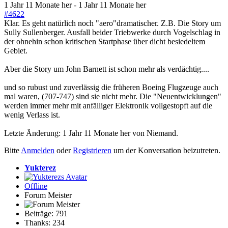
1 Jahr 11 Monate her
-
1 Jahr 11 Monate her
#4622
Klar. Es geht natürlich noch "aero"dramatischer. Z.B. Die Story um
Sully Sullenberger. Ausfall beider Triebwerke durch Vogelschlag in
der ohnehin schon kritischen Startphase über dicht besiedeltem
Gebiet.
Aber die Story um John Barnett ist schon mehr als verdächtig....
und so rubust und zuverlässig die früheren Boeing Flugzeuge auch
mal waren, (707-747) sind sie nicht mehr. Die "Neuentwicklungen"
werden immer mehr mit anfälliger Elektronik vollgestopft auf die
wenig Verlass ist.
Letzte Änderung: 1 Jahr 11 Monate her von
Niemand
.
Bitte
Anmelden
oder
Registrieren
um der Konversation beizutreten.
Yukterez
Offline
Forum Meister
Beiträge: 791
Thanks: 234