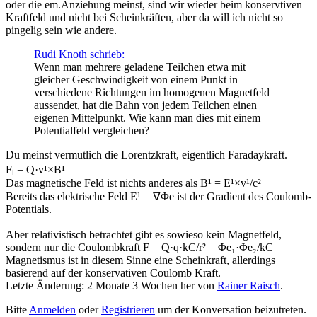
oder die em.Anziehung meinst, sind wir wieder beim konservtiven
Kraftfeld und nicht bei Scheinkräften, aber da will ich nicht so
pingelig sein wie andere.
Rudi Knoth schrieb:
Wenn man mehrere geladene Teilchen etwa mit
gleicher Geschwindigkeit von einem Punkt in
verschiedene Richtungen im homogenen Magnetfeld
aussendet, hat die Bahn von jedem Teilchen einen
eigenen Mittelpunkt. Wie kann man dies mit einem
Potentialfeld vergleichen?
Du meinst vermutlich die Lorentzkraft, eigentlich Faradaykraft.
Fₗ = Q·v¹×B¹
Das magnetische Feld ist nichts anderes als B¹ = E¹×v¹/c²
Bereits das elektrische Feld E¹ = ∇Φe ist der Gradient des Coulomb-
Potentials.
Aber relativistisch betrachtet gibt es sowieso kein Magnetfeld,
sondern nur die Coulombkraft F = Q·q·kC/r² = Φe₁·Φe₂/kC
Magnetismus ist in diesem Sinne eine Scheinkraft, allerdings
basierend auf der konservativen Coulomb Kraft.
Letzte Änderung: 2 Monate 3 Wochen her von
Rainer Raisch
.
Bitte
Anmelden
oder
Registrieren
um der Konversation beizutreten.