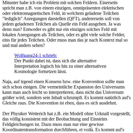
Mitunter habe ich ein Problem mit solchen Feldern. Einerseits
spricht man z.B. von einem einzigen, omnipräsenten elektrischen
oder elektromagnetischen Feld, in welchem geladene Teilchen
"lediglich" Anregungen darstellen (QFT), andererseits soll von
jedem geladenen Teilchen als Quelle ein Feld ausgehen. Ja was
denn nun? Entweder es gibt nur ein einziges solches Feld mit
lokalen Anregungen als Teilchen, oder es gibt viele solche Felder,
eins für jedes Teilchen. Oder muss man das je nach Kontext mal so
und mal anders sehen?
Wolfgang24-1 schrieb:
Der Punkt dabei ist, dass sich die alternative
Interpretation logisch bis hin zu einer alternativen
Kosmologie fortsetzen lässt.
Naja, auf irgend einen Konsens bzw. eine Konvention sollte man
sich schon einigen. Die vermeintliche Expansion des Universums
kann man auch leicht so interpretieren, dass nicht das Universum
größer wird, sondern sein Inhalt schrumpft. Es kommt natürlich auf's
Gleiche raus. Die Konvention ist eben, dass es sich ausdehnt.
Der Physiker Wetterich hat z.B. ein Modell ohne Urknall vorgestellt,
das völlig konsistent mit der Beobachtung und Einsteins
Feldgleichungen ist. Dazu muss man nur eine gewisse
Koordinatentransformation durchführen, et voilà. Es kommt auf's