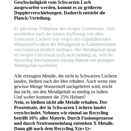
Geschwindigkeit vom Schwarzen Loch
ausgeworfen werden, kommt es zu größeren
Dopplerverschiebungen. Dadurch entsteht die
Planck-Verteilung.
Es gibt keine Frühphase des ewigen Universums. Aber
unmittelbar nach der letzten Auflösung von allen
Schwarzen Löchern war wegen den expandierenden
Wasserstoffwolken der Metallgehalt in Außenbereichen
von Galaxien deutlich niedriger. Der Metallgehalt steigt
im ewigen Universum auch nicht beliebig an, weil der
Recycling Mechanismus ständig Materie mit geringem
Metallgehalt nachliefert.
Alle erzeugten Metalle, die nicht in Schwarzen Löchern
landen, bleiben nach der Idee erhalten. Auch wenn eine
gewisse Menge Wasserstoff nachgeliefert wird, reicht
das nicht, um den Metallgehalt so niedrig zu halten.
Und woher kommen die 25% Helium?
Nein, es bleiben nicht alle Metalle erhalten. Der
Prozentsatz, der in Schwarzen Löchern landet
verschwindet. Nehmen wir einmal an Recycling
betrifft 10% aller Materie. Durch Fusionsprozesse
und durch Neutroneneinfang entstehen X Metalle.
Dann gilt nach dem Recycling X(n+1)=