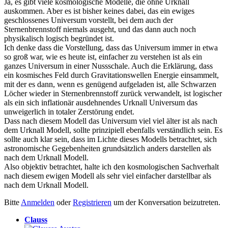
Ja, es gibt viele kosmologische Modelle, die ohne Urknall
auskommen. Aber es ist bisher keines dabei, das ein ewiges
geschlossenes Universum vorstellt, bei dem auch der
Sternenbrennstoff niemals ausgeht, und das dann auch noch
physikalisch logisch begründet ist.
Ich denke dass die Vorstellung, dass das Universum immer in etwa
so groß war, wie es heute ist, einfacher zu verstehen ist als ein
ganzes Universum in einer Nussschale. Auch die Erklärung, dass
ein kosmisches Feld durch Gravitationswellen Energie einsammelt,
mit der es dann, wenn es genügend aufgeladen ist, alle Schwarzen
Löcher wieder in Sternenbrennstoff zurück verwandelt, ist logischer
als ein sich inflationär ausdehnendes Urknall Universum das
unweigerlich in totaler Zerstörung endet.
Dass nach diesem Modell das Universum viel viel älter ist als nach
dem Urknall Modell, sollte prinzipiell ebenfalls verständlich sein. Es
sollte auch klar sein, dass im Lichte dieses Modells betrachtet, sich
astronomische Gegebenheiten grundsätzlich anders darstellen als
nach dem Urknall Modell.
Also objektiv betrachtet, halte ich den kosmologischen Sachverhalt
nach diesem ewigen Modell als sehr viel einfacher darstellbar als
nach dem Urknall Modell.
Bitte
Anmelden
oder
Registrieren
um der Konversation beizutreten.
Clauss