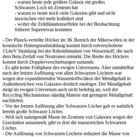
- warum heute jede größere Galaxie ein großes
Schwarzes Loch im Zentrum hat
- warum es heute noch viele Galaxien gibt und nicht
inzwischen viel mehr kollidiert sind
- woher die Zeitdilatationseffekte bei der Beobachtung
früherer Supernovas kommen
- Der Planck-verteilte Höcker im 3K Bereich der Mikrowellen in der
kosmische Hintergrundstrahlung kommt durch rotverschobene
13,6eV Strahlung bei der Rekombination von Wasserstoff, die nach
dem Beta-Zerfall von Neutronen entsteht. Die Breite des Höckers
kommt durch Dopplerverschiebungen zustande.
- Es gibt keine Frühphase des ewigen Universums. Aber unmittelbar
nach der letzten Auflösung von allen Schwarzen Löchern war
wegen den expandierenden Wasserstoffwolken der Metallgehalt in
Außenbereichen von Galaxien deutlich niedriger. Der Metallgehalt
steigt im ewigen Universum auch nicht beliebig an, weil der
Recycling Mechanismus ständig Materie mit geringem Metallgehalt
nachliefert.
- Vor der letzten Auflösung aller Schwarzen Löcher gab es natürlich
bereits große Schwarze Löcher.
- Weil sich naturgemäß Masse im Zentrum von Galaxien wegen der
Gravitation ansammelt, gibt es dort die massereichen Schwarzen
Löcher.
- Die Auflösung von Schwarzen Löchern reduziert die Masse von