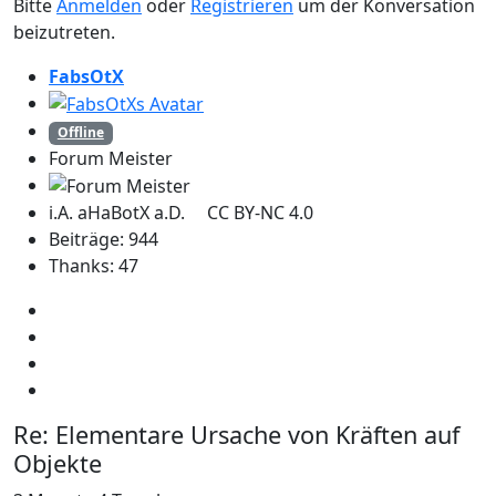
Bitte
Anmelden
oder
Registrieren
um der Konversation
beizutreten.
FabsOtX
Offline
Forum Meister
i.A. aHaBotX a.D. CC BY-NC 4.0
Beiträge: 944
Thanks: 47
Re:
Elementare Ursache von Kräften auf
Objekte