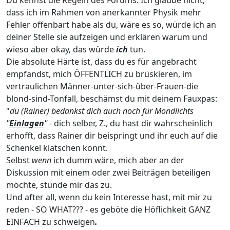
Du kennst die Regeln des Forums. Ich glaube nicht,
dass ich im Rahmen von anerkannter Physik mehr
Fehler offenbart habe als du, wäre es so, würde ich an
deiner Stelle sie aufzeigen und erklären warum und
wieso aber okay, das würde
ich
tun.
Die absolute Härte ist, dass du es für angebracht
empfandst, mich ÖFFENTLICH zu brüskieren, im
vertraulichen Männer-unter-sich-über-Frauen-die
blond-sind-Tonfall, beschämst du mit deinem Fauxpas:
"
du (Rainer) bedankst dich auch noch für Mondlichts
"
Einlagen
"
- dich selber, Z., du hast dir wahrscheinlich
erhofft, dass Rainer dir beispringt und ihr euch auf die
Schenkel klatschen könnt.
Selbst
wenn
ich dumm wäre, mich aber an der
Diskussion mit einem oder zwei Beiträgen beteiligen
möchte, stünde mir das zu.
Und after all, wenn du kein Interesse hast, mit mir zu
reden - SO WHAT??? - es geböte die Höflichkeit GANZ
EINFACH zu schweigen
.