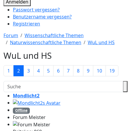
Anmelden
Passwort vergessen?
Benutzername vergessen?
Registrieren
Forum
Wissenschaftliche Themen
Naturwissenschaftliche Themen
WuL und HS
WuL und HS
1
2
3
4
5
6
7
8
9
10
19
Mondlicht2
Offline
Forum Meister