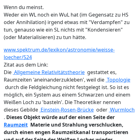
Wenn du meinst.
Weder ein WL noch ein WuL hat (im Gegensatz zu HS
oder Annihilation) irgend etwas mit "Verdampfen" zu
tun, genauso wie ein SL nichts mit "Kondensieren"
(oder Materialisieren) zu tun hätte.
www.spektrum.de/lexikon/astronomie/weisse-
loecher/524
Zitat aus dem Link:
Die
Allgemeine Relativitätstheorie
gestattet es,
Raumzeiten 'aneinanderzukleben', weil die
Topologie
durch die Feldgleichung nicht festgelegt ist. So ist es
möglich, ein System aus einem Schwarzen und einem
Weißen Loch zu 'basteln'. Die Theoretiker nennen
dieses Gebilde
Einstein-Rosen-Brücke
oder
Wurmloch
.
Dieses Objekt würde auf der einen Seite der
Raumzeit
Materie und Strahlung verschlucken,
durch einen engen Raumzeitkanal transportieren
und auf der Seite des Weißen Loches wieder