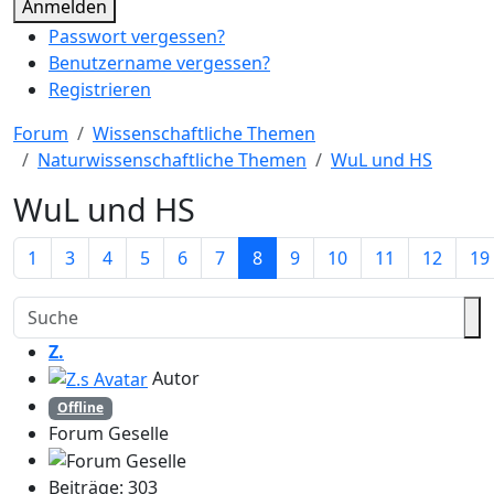
Anmelden
Passwort vergessen?
Benutzername vergessen?
Registrieren
Forum
Wissenschaftliche Themen
Naturwissenschaftliche Themen
WuL und HS
WuL und HS
1
3
4
5
6
7
8
9
10
11
12
19
Z.
Autor
Offline
Forum Geselle
Beiträge: 303